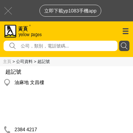
立即下載yp1083手機app
主頁
> 公司資料 > 超記號
超記號
油麻地 文昌樓
2384 4217