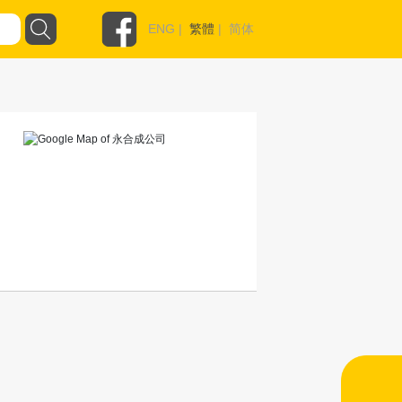
ENG
|
繁體
|
简体