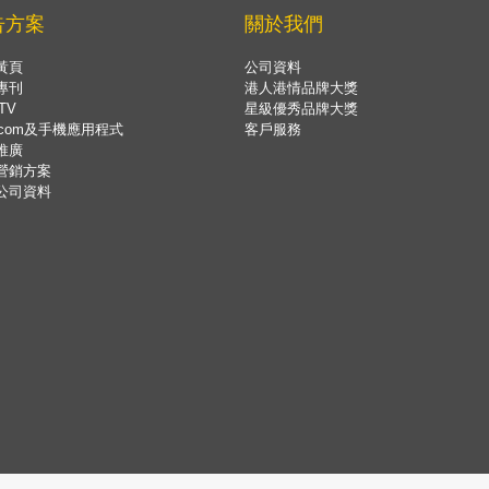
告方案
關於我們
黃頁
公司資料
專刊
港人港情品牌大獎
TV
星級優秀品牌大獎
.com及手機應用程式
客戶服務
推廣
營銷方案
公司資料