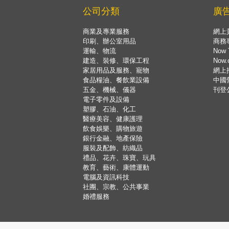
公司分類
廣
商業及專業服務
網上
印刷、辦公室用品
商務
運輸、物流
Now 
建造、裝修、環保工程
Now
家居用品及服務、寵物
網上
食品糧油、餐飲業設備
中國
五金、機械、儀器
刊登
電子零件及設備
塑膠、石油、化工
醫療美容、健康護理
飲食娛樂、購物旅遊
銀行金融、地產保險
服裝及配飾、紡織品
禮品、花卉、珠寶、玩具
教育、藝術、康體運動
電腦及資訊科技
社團、宗教、公共事業
婚禮服務