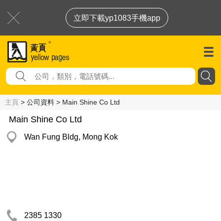
立即下載yp1083手機app
主頁
> 公司資料 > Main Shine Co Ltd
Main Shine Co Ltd
Wan Fung Bldg, Mong Kok
2385 1330