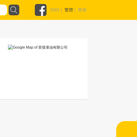
ENG
|
繁體
|
简体