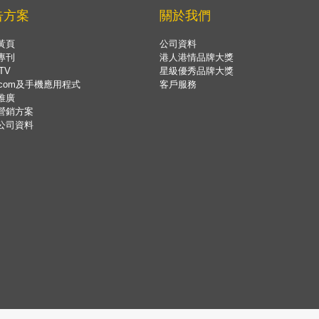
告方案
關於我們
黃頁
公司資料
專刊
港人港情品牌大獎
TV
星級優秀品牌大獎
.com及手機應用程式
客戶服務
推廣
營銷方案
公司資料