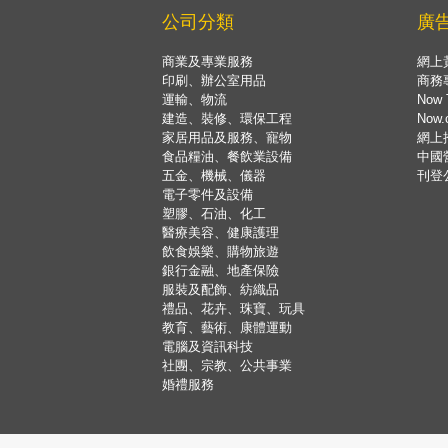
公司分類
廣
商業及專業服務
網上
印刷、辦公室用品
商務
運輸、物流
Now 
建造、裝修、環保工程
Now
家居用品及服務、寵物
網上
食品糧油、餐飲業設備
中國
五金、機械、儀器
刊登
電子零件及設備
塑膠、石油、化工
醫療美容、健康護理
飲食娛樂、購物旅遊
銀行金融、地產保險
服裝及配飾、紡織品
禮品、花卉、珠寶、玩具
教育、藝術、康體運動
電腦及資訊科技
社團、宗教、公共事業
婚禮服務