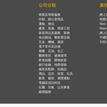
公司分類
廣
商業及專業服務
網上
印刷、辦公室用品
商務
運輸、物流
Now 
建造、裝修、環保工程
Now
家居用品及服務、寵物
網上
食品糧油、餐飲業設備
中國
五金、機械、儀器
刊登
電子零件及設備
塑膠、石油、化工
醫療美容、健康護理
飲食娛樂、購物旅遊
銀行金融、地產保險
服裝及配飾、紡織品
禮品、花卉、珠寶、玩具
教育、藝術、康體運動
電腦及資訊科技
社團、宗教、公共事業
婚禮服務