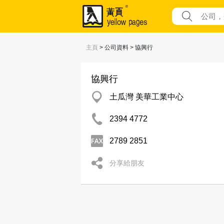
主頁
> 公司資料 > 協興行
協興行
土瓜灣 美華工業中心
2394 4772
2789 2851
分享給朋友