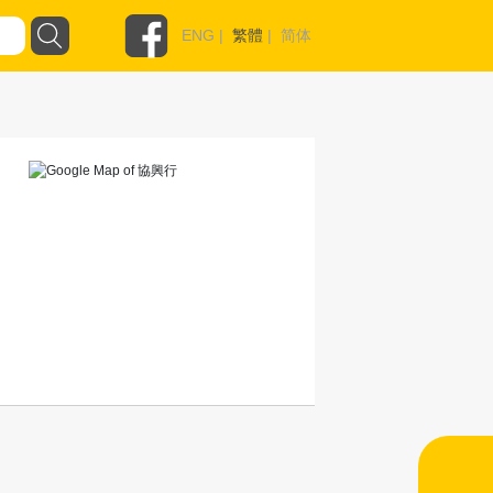
ENG
|
繁體
|
简体