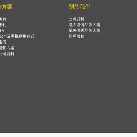
告方案
關於我們
黃頁
公司資料
專刊
港人港情品牌大獎
TV
星級優秀品牌大獎
.com及手機應用程式
客戶服務
推廣
營銷方案
公司資料