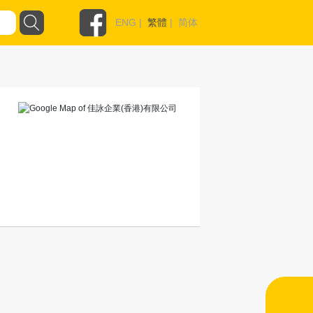
ENG
|
繁體
|
简体