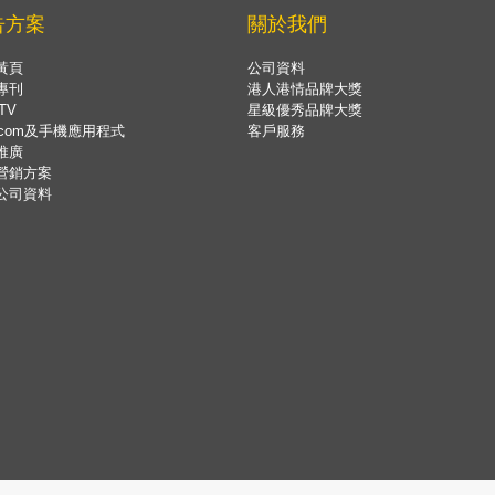
告方案
關於我們
黃頁
公司資料
專刊
港人港情品牌大獎
TV
星級優秀品牌大獎
.com及手機應用程式
客戶服務
推廣
營銷方案
公司資料