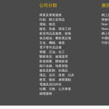
公司分類
廣
商業及專業服務
網上
印刷、辦公室用品
商務
運輸、物流
Now 
建造、裝修、環保工程
Now
家居用品及服務、寵物
網上
食品糧油、餐飲業設備
中國
五金、機械、儀器
刊登
電子零件及設備
塑膠、石油、化工
醫療美容、健康護理
飲食娛樂、購物旅遊
銀行金融、地產保險
服裝及配飾、紡織品
禮品、花卉、珠寶、玩具
教育、藝術、康體運動
電腦及資訊科技
社團、宗教、公共事業
婚禮服務