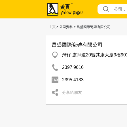
主頁
> 公司資料 > 昌盛國際瓷磚有限公司
昌盛國際瓷磚有限公司
灣仔 盧押道20號其康大廈9樓90
2397 9616
2395 4133
分享給朋友