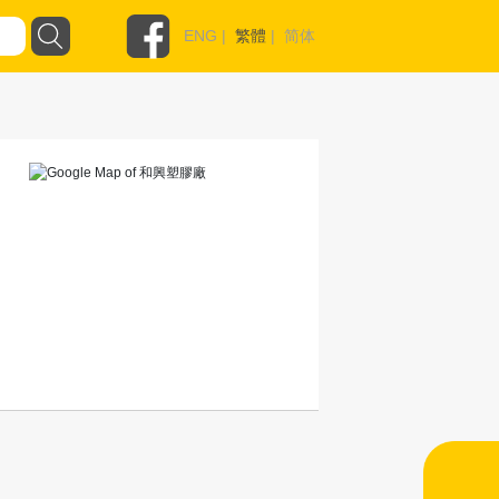
ENG
|
繁體
|
简体