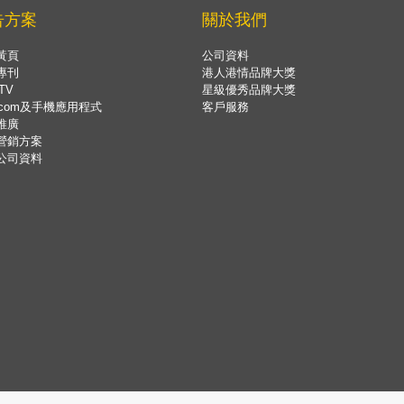
告方案
關於我們
黃頁
公司資料
專刊
港人港情品牌大獎
TV
星級優秀品牌大獎
.com及手機應用程式
客戶服務
推廣
營銷方案
公司資料