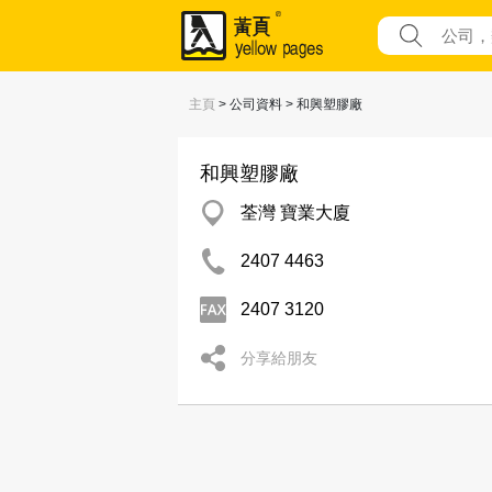
主頁
> 公司資料 > 和興塑膠廠
和興塑膠廠
荃灣 寶業大廈
2407 4463
2407 3120
分享給朋友