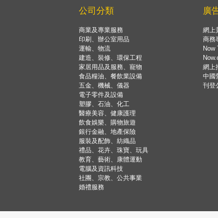
公司分類
廣
商業及專業服務
網上
印刷、辦公室用品
商務
運輸、物流
Now 
建造、裝修、環保工程
Now
家居用品及服務、寵物
網上
食品糧油、餐飲業設備
中國
五金、機械、儀器
刊登
電子零件及設備
塑膠、石油、化工
醫療美容、健康護理
飲食娛樂、購物旅遊
銀行金融、地產保險
服裝及配飾、紡織品
禮品、花卉、珠寶、玩具
教育、藝術、康體運動
電腦及資訊科技
社團、宗教、公共事業
婚禮服務