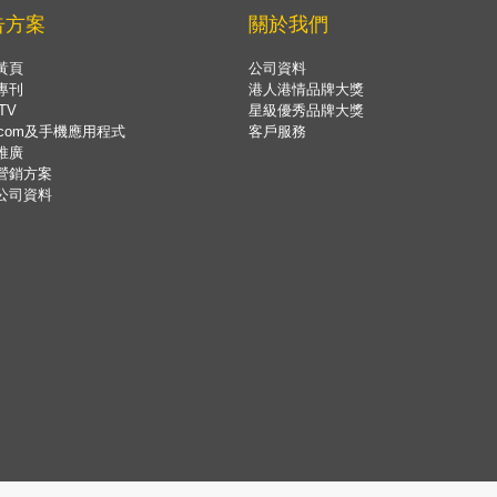
告方案
關於我們
黃頁
公司資料
專刊
港人港情品牌大獎
TV
星級優秀品牌大獎
.com及手機應用程式
客戶服務
推廣
營銷方案
公司資料