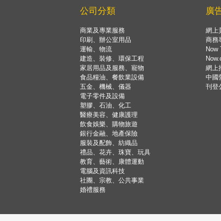
公司分類
廣
商業及專業服務
網上
印刷、辦公室用品
商務
運輸、物流
Now 
建造、裝修、環保工程
Now
家居用品及服務、寵物
網上
食品糧油、餐飲業設備
中國
五金、機械、儀器
刊登
電子零件及設備
塑膠、石油、化工
醫療美容、健康護理
飲食娛樂、購物旅遊
銀行金融、地產保險
服裝及配飾、紡織品
禮品、花卉、珠寶、玩具
教育、藝術、康體運動
電腦及資訊科技
社團、宗教、公共事業
婚禮服務