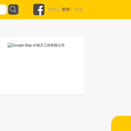
ENG
|
繁體
|
简体