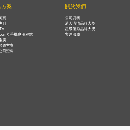
告方案
關於我們
黃頁
公司資料
專刊
港人港情品牌大獎
TV
星級優秀品牌大獎
.com及手機應用程式
客戶服務
推廣
營銷方案
公司資料