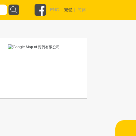
ENG
|
繁體
|
简体