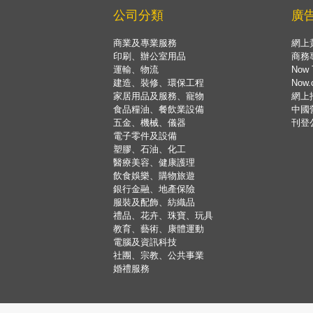
公司分類
廣
商業及專業服務
網上
印刷、辦公室用品
商務
運輸、物流
Now 
建造、裝修、環保工程
Now
家居用品及服務、寵物
網上
食品糧油、餐飲業設備
中國
五金、機械、儀器
刊登
電子零件及設備
塑膠、石油、化工
醫療美容、健康護理
飲食娛樂、購物旅遊
銀行金融、地產保險
服裝及配飾、紡織品
禮品、花卉、珠寶、玩具
教育、藝術、康體運動
電腦及資訊科技
社團、宗教、公共事業
婚禮服務