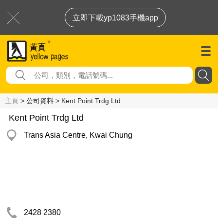
立即下載yp1083手機app
主頁
> 公司資料 > Kent Point Trdg Ltd
Kent Point Trdg Ltd
Trans Asia Centre, Kwai Chung
2428 2380