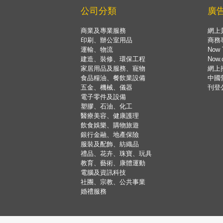
公司分類
廣
商業及專業服務
網上
印刷、辦公室用品
商務
運輸、物流
Now 
建造、裝修、環保工程
Now
家居用品及服務、寵物
網上
食品糧油、餐飲業設備
中國
五金、機械、儀器
刊登
電子零件及設備
塑膠、石油、化工
醫療美容、健康護理
飲食娛樂、購物旅遊
銀行金融、地產保險
服裝及配飾、紡織品
禮品、花卉、珠寶、玩具
教育、藝術、康體運動
電腦及資訊科技
社團、宗教、公共事業
婚禮服務