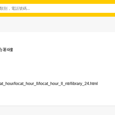
府合署4樓
at_hour/locat_hour_ll/locat_hour_ll_ntr/library_24.html