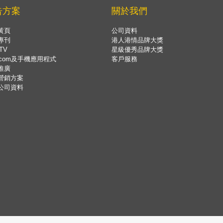
告方案
關於我們
黃頁
公司資料
專刊
港人港情品牌大獎
TV
星級優秀品牌大獎
.com及手機應用程式
客戶服務
推廣
營銷方案
公司資料