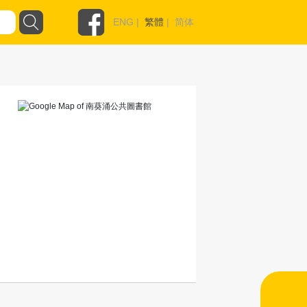
ENG
|
繁體
|
简体