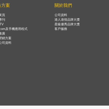
告方案
關於我們
黃頁
公司資料
專刊
港人港情品牌大獎
TV
星級優秀品牌大獎
.com及手機應用程式
客戶服務
推廣
營銷方案
公司資料