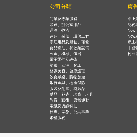
公司分類
廣
商業及專業服務
網上
印刷、辦公室用品
商務
運輸、物流
Now 
建造、裝修、環保工程
Now
家居用品及服務、寵物
網上
食品糧油、餐飲業設備
中國
五金、機械、儀器
刊登
電子零件及設備
塑膠、石油、化工
醫療美容、健康護理
飲食娛樂、購物旅遊
銀行金融、地產保險
服裝及配飾、紡織品
禮品、花卉、珠寶、玩具
教育、藝術、康體運動
電腦及資訊科技
社團、宗教、公共事業
婚禮服務