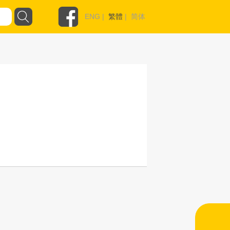
ENG
|
繁體
|
简体