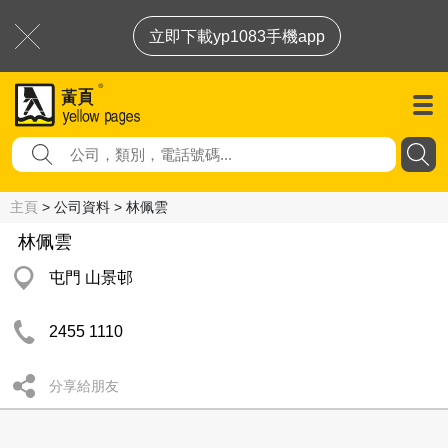
立即下載yp1083手機app
主頁
> 公司資料 > 林佩雲
林佩雲
屯門 山景邨
2455 1110
分享給朋友