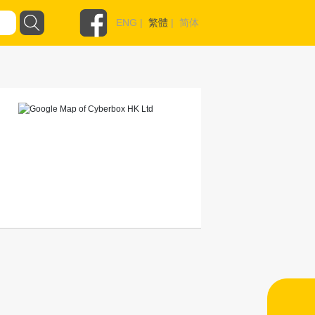
ENG
|
繁體
|
简体