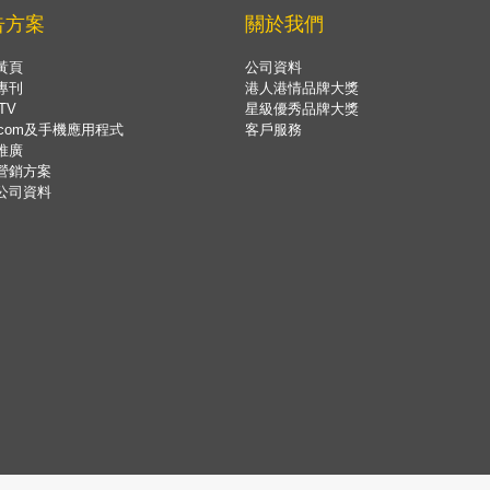
告方案
關於我們
黃頁
公司資料
專刊
港人港情品牌大獎
TV
星級優秀品牌大獎
.com及手機應用程式
客戶服務
推廣
營銷方案
公司資料