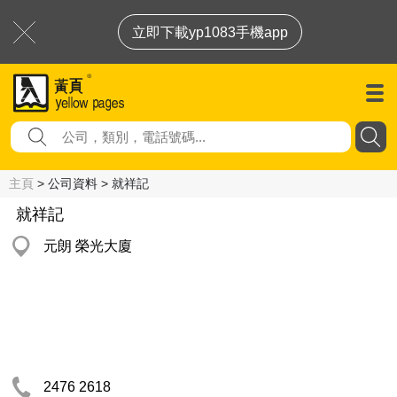
立即下載yp1083手機app
主頁
> 公司資料 > 就祥記
就祥記
元朗 榮光大廈
2476 2618