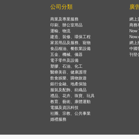
公司分類
廣
商業及專業服務
網上
印刷、辦公室用品
商務
運輸、物流
Now 
建造、裝修、環保工程
Now
家居用品及服務、寵物
網上
食品糧油、餐飲業設備
中國
五金、機械、儀器
刊登
電子零件及設備
塑膠、石油、化工
醫療美容、健康護理
飲食娛樂、購物旅遊
銀行金融、地產保險
服裝及配飾、紡織品
禮品、花卉、珠寶、玩具
教育、藝術、康體運動
電腦及資訊科技
社團、宗教、公共事業
婚禮服務