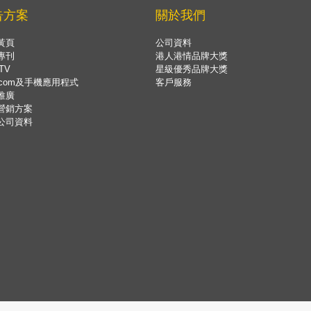
告方案
關於我們
黃頁
公司資料
專刊
港人港情品牌大獎
TV
星級優秀品牌大獎
.com及手機應用程式
客戶服務
推廣
營銷方案
公司資料