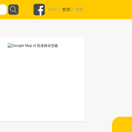
ENG
|
繁體
|
简体