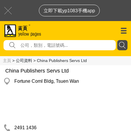
立即下載yp1083手機app
主頁
> 公司資料 > China Publishers Servs Ltd
China Publishers Servs Ltd
Fortune Coml Bldg, Tsuen Wan
2491 1436