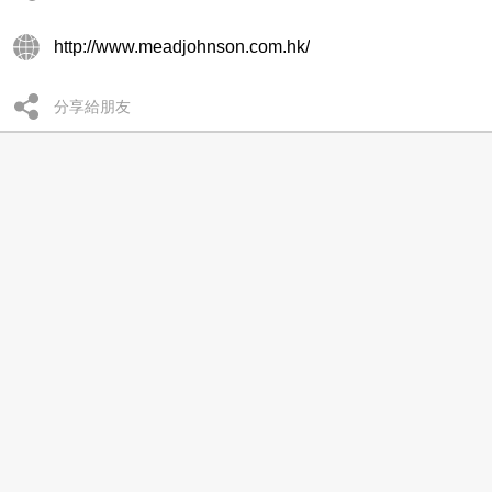
http://www.meadjohnson.com.hk/
分享給朋友