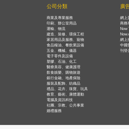
公司分類
廣
商業及專業服務
網上
印刷、辦公室用品
商務
運輸、物流
Now 
建造、裝修、環保工程
Now
家居用品及服務、寵物
網上
食品糧油、餐飲業設備
中國
五金、機械、儀器
刊登
電子零件及設備
塑膠、石油、化工
醫療美容、健康護理
飲食娛樂、購物旅遊
銀行金融、地產保險
服裝及配飾、紡織品
禮品、花卉、珠寶、玩具
教育、藝術、康體運動
電腦及資訊科技
社團、宗教、公共事業
婚禮服務