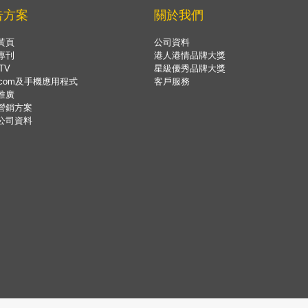
告方案
關於我們
黃頁
公司資料
專刊
港人港情品牌大獎
TV
星級優秀品牌大獎
.com及手機應用程式
客戶服務
推廣
營銷方案
公司資料