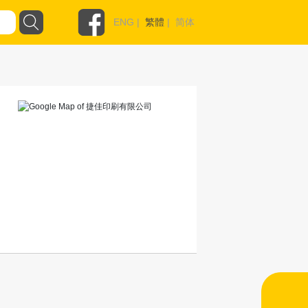
ENG
|
繁體
|
简体