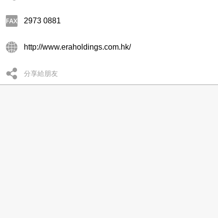
2973 0881
http://www.eraholdings.com.hk/
分享給朋友