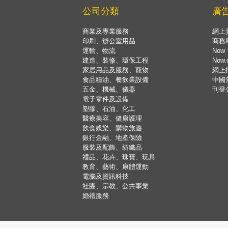
公司分類
廣
商業及專業服務
網上
印刷、辦公室用品
商務
運輸、物流
Now 
建造、裝修、環保工程
Now
家居用品及服務、寵物
網上
食品糧油、餐飲業設備
中國
五金、機械、儀器
刊登
電子零件及設備
塑膠、石油、化工
醫療美容、健康護理
飲食娛樂、購物旅遊
銀行金融、地產保險
服裝及配飾、紡織品
禮品、花卉、珠寶、玩具
教育、藝術、康體運動
電腦及資訊科技
社團、宗教、公共事業
婚禮服務