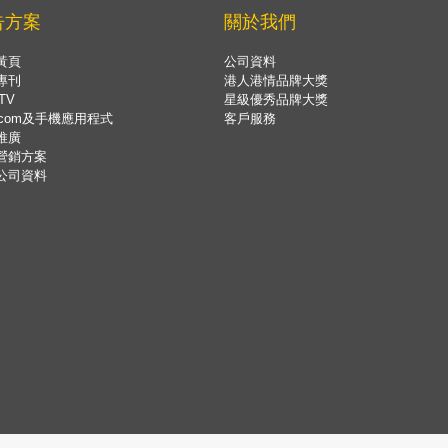
告方案
關於我們
黃頁
公司資料
專刊
港人港情品牌大獎
TV
星級優秀品牌大獎
.com及手機應用程式
客戶服務
推廣
營銷方案
公司資料