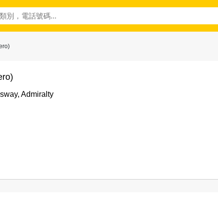
ero)
ero)
sway, Admiralty