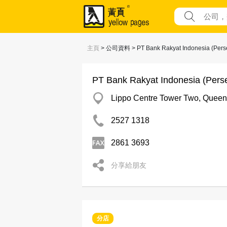
主頁
> 公司資料 > PT Bank Rakyat Indonesia (Pers
PT Bank Rakyat Indonesia (Pers
Lippo Centre Tower Two, Queen
2527 1318
2861 3693
分享給朋友
分店