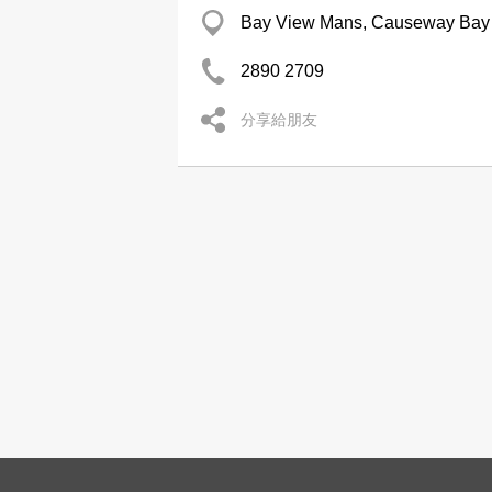
Bay View Mans, Causeway Bay
2890 2709
分享給朋友