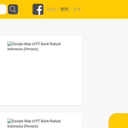
ENG
|
繁體
|
简体