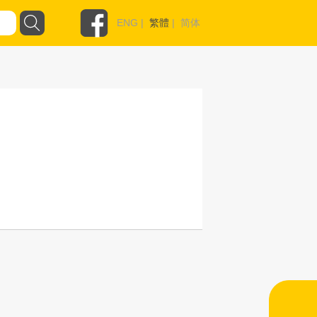
ENG
|
繁體
|
简体