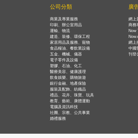
公司分類
廣
商業及專業服務
網上
印刷、辦公室用品
商務
運輸、物流
Now 
建造、裝修、環保工程
Now
家居用品及服務、寵物
網上
食品糧油、餐飲業設備
中國
五金、機械、儀器
刊登
電子零件及設備
塑膠、石油、化工
醫療美容、健康護理
飲食娛樂、購物旅遊
銀行金融、地產保險
服裝及配飾、紡織品
禮品、花卉、珠寶、玩具
教育、藝術、康體運動
電腦及資訊科技
社團、宗教、公共事業
婚禮服務