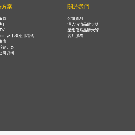
告方案
關於我們
黃頁
公司資料
專刊
港人港情品牌大獎
TV
星級優秀品牌大獎
.com及手機應用程式
客戶服務
推廣
營銷方案
公司資料