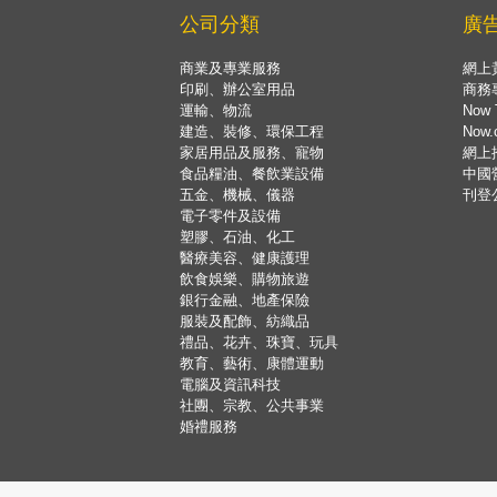
公司分類
廣
商業及專業服務
網上
印刷、辦公室用品
商務
運輸、物流
Now 
建造、裝修、環保工程
Now
家居用品及服務、寵物
網上
食品糧油、餐飲業設備
中國
五金、機械、儀器
刊登
電子零件及設備
塑膠、石油、化工
醫療美容、健康護理
飲食娛樂、購物旅遊
銀行金融、地產保險
服裝及配飾、紡織品
禮品、花卉、珠寶、玩具
教育、藝術、康體運動
電腦及資訊科技
社團、宗教、公共事業
婚禮服務