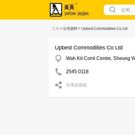
主頁
> 公司資料 > Upbest Commodities Co Ltd
Upbest Commodities Co Ltd
Wah Kit Coml Centre, Sheung 
2545 0118
分享給朋友