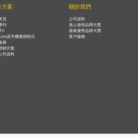
告方案
關於我們
黃頁
公司資料
專刊
港人港情品牌大獎
TV
星級優秀品牌大獎
.com及手機應用程式
客戶服務
推廣
營銷方案
公司資料