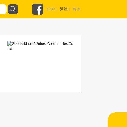
ENG
|
繁體
|
简体