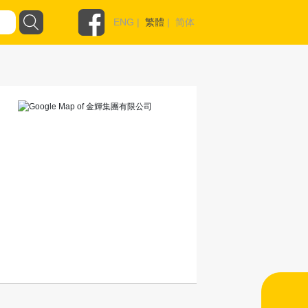
ENG
|
繁體
|
简体