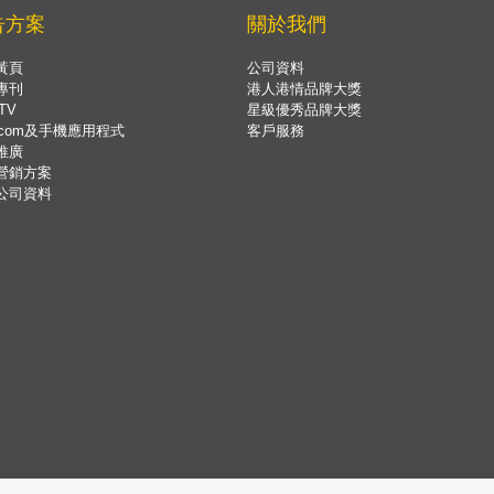
告方案
關於我們
黃頁
公司資料
專刊
港人港情品牌大獎
TV
星級優秀品牌大獎
.com及手機應用程式
客戶服務
推廣
營銷方案
公司資料