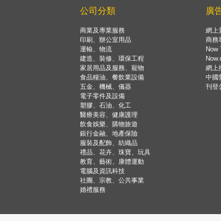
公司分類
廣
商業及專業服務
網上
印刷、辦公室用品
商務
運輸、物流
Now 
建造、裝修、環保工程
Now
家居用品及服務、寵物
網上
食品糧油、餐飲業設備
中國
五金、機械、儀器
刊登
電子零件及設備
塑膠、石油、化工
醫療美容、健康護理
飲食娛樂、購物旅遊
銀行金融、地產保險
服裝及配飾、紡織品
禮品、花卉、珠寶、玩具
教育、藝術、康體運動
電腦及資訊科技
社團、宗教、公共事業
婚禮服務