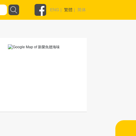
ENG
|
繁體
|
简体