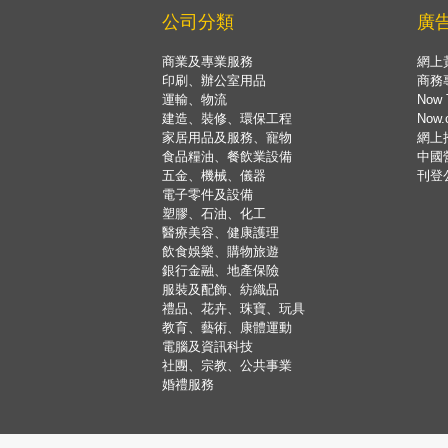
公司分類
廣
商業及專業服務
網上
印刷、辦公室用品
商務
運輸、物流
Now 
建造、裝修、環保工程
Now
家居用品及服務、寵物
網上
食品糧油、餐飲業設備
中國
五金、機械、儀器
刊登
電子零件及設備
塑膠、石油、化工
醫療美容、健康護理
飲食娛樂、購物旅遊
銀行金融、地產保險
服裝及配飾、紡織品
禮品、花卉、珠寶、玩具
教育、藝術、康體運動
電腦及資訊科技
社團、宗教、公共事業
婚禮服務