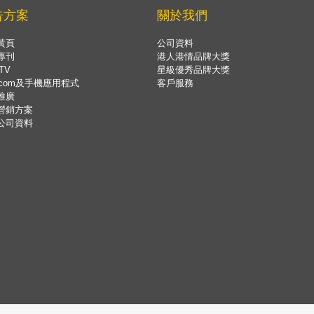
告方案
關於我們
黃頁
公司資料
專刊
港人港情品牌大獎
TV
星級優秀品牌大獎
.com及手機應用程式
客戶服務
推廣
營銷方案
公司資料