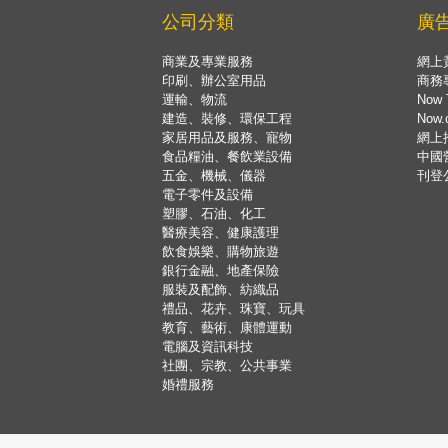
公司分類
廣
商業及專業服務
網上
印刷、辦公室用品
商務
運輸、物流
Now 
建造、裝修、環保工程
Now
家居用品及服務、寵物
網上
食品糧油、餐飲業設備
中國
五金、機械、儀器
刊登
電子零件及設備
塑膠、石油、化工
醫療美容、健康護理
飲食娛樂、購物旅遊
銀行金融、地產保險
服裝及配飾、紡織品
禮品、花卉、珠寶、玩具
教育、藝術、康體運動
電腦及資訊科技
社團、宗教、公共事業
婚禮服務