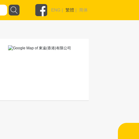
ENG
|
繁體
|
简体