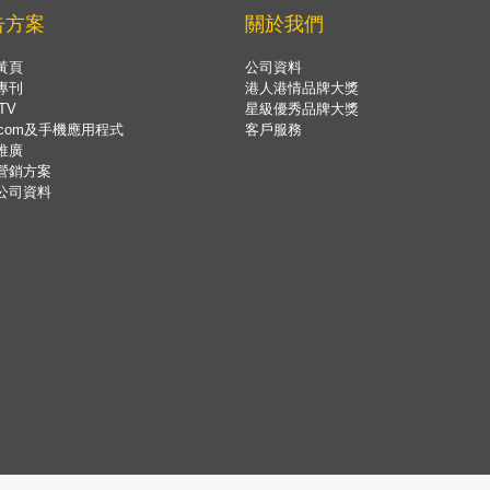
告方案
關於我們
黃頁
公司資料
專刊
港人港情品牌大獎
TV
星級優秀品牌大獎
.com及手機應用程式
客戶服務
推廣
營銷方案
公司資料