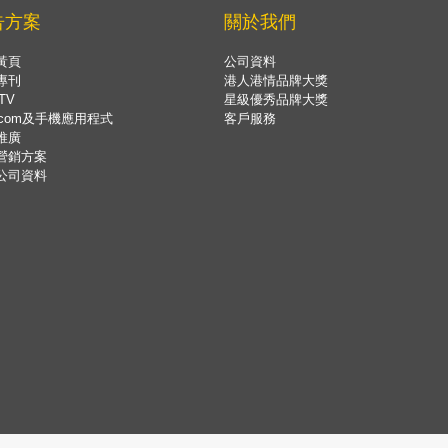
告方案
關於我們
黃頁
公司資料
專刊
港人港情品牌大獎
TV
星級優秀品牌大獎
.com及手機應用程式
客戶服務
推廣
營銷方案
公司資料