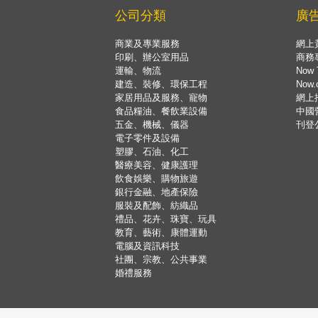
公司分類
廣
商業及專業服務
網上
印刷、辦公室用品
商務
運輸、物流
Now 
建造、裝修、環保工程
Now
家居用品及服務、寵物
網上
食品糧油、餐飲業設備
中國
五金、機械、儀器
刊登
電子零件及設備
塑膠、石油、化工
醫療美容、健康護理
飲食娛樂、購物旅遊
銀行金融、地產保險
服裝及配飾、紡織品
禮品、花卉、珠寶、玩具
教育、藝術、康體運動
電腦及資訊科技
社團、宗教、公共事業
婚禮服務