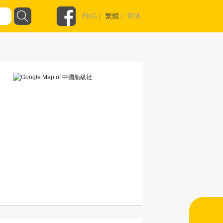
ENG
|
繁體
|
简体