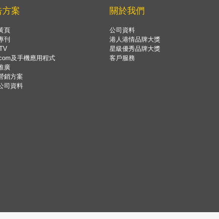
告方案
關於我們
黃頁
公司資料
專刊
港人港情品牌大獎
TV
星級優秀品牌大獎
.com及手機應用程式
客戶服務
推廣
營銷方案
公司資料