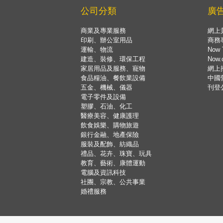
公司分類
廣
商業及專業服務
網上
印刷、辦公室用品
商務
運輸、物流
Now 
建造、裝修、環保工程
Now
家居用品及服務、寵物
網上
食品糧油、餐飲業設備
中國
五金、機械、儀器
刊登
電子零件及設備
塑膠、石油、化工
醫療美容、健康護理
飲食娛樂、購物旅遊
銀行金融、地產保險
服裝及配飾、紡織品
禮品、花卉、珠寶、玩具
教育、藝術、康體運動
電腦及資訊科技
社團、宗教、公共事業
婚禮服務