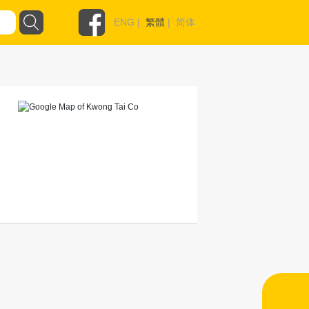
ENG
|
繁體
|
简体