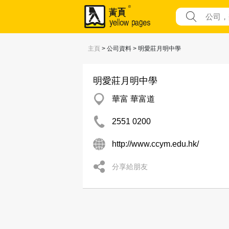
主頁
> 公司資料 > 明愛莊月明中學
明愛莊月明中學
華富 華富道
2551 0200
http://www.ccym.edu.hk/
分享給朋友