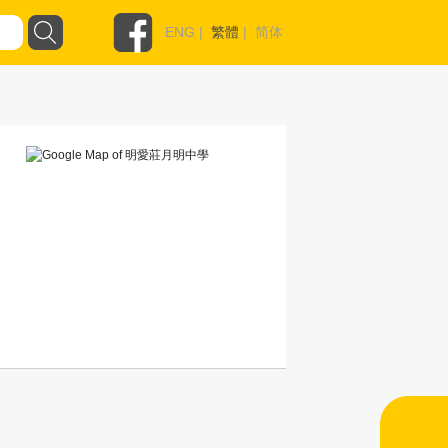
ENG
|
繁體
|
简体