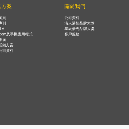
告方案
關於我們
黃頁
公司資料
專刊
港人港情品牌大獎
TV
星級優秀品牌大獎
.com及手機應用程式
客戶服務
推廣
營銷方案
公司資料