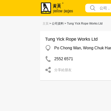
主頁
> 公司資料 > Tung Yick Rope Works Ltd
Tung Yick Rope Works Ltd
Po Chong Wan, Wong Chuk Ha
2552 6571
分享給朋友