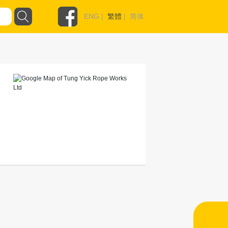
ENG
|
繁體
|
简体