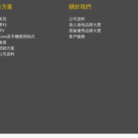
告方案
關於我們
黃頁
公司資料
專刊
港人港情品牌大獎
TV
星級優秀品牌大獎
.com及手機應用程式
客戶服務
推廣
營銷方案
公司資料