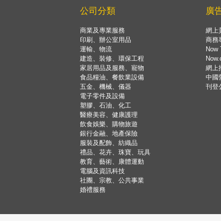
公司分類
廣
商業及專業服務
網上
印刷、辦公室用品
商務
運輸、物流
Now 
建造、裝修、環保工程
Now
家居用品及服務、寵物
網上
食品糧油、餐飲業設備
中國
五金、機械、儀器
刊登
電子零件及設備
塑膠、石油、化工
醫療美容、健康護理
飲食娛樂、購物旅遊
銀行金融、地產保險
服裝及配飾、紡織品
禮品、花卉、珠寶、玩具
教育、藝術、康體運動
電腦及資訊科技
社團、宗教、公共事業
婚禮服務