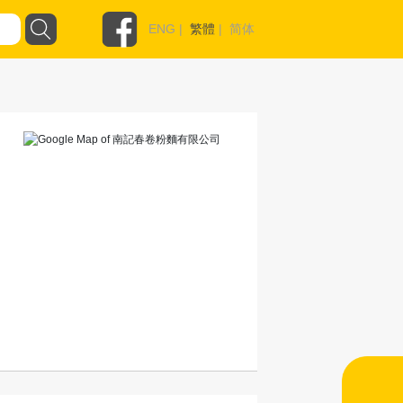
ENG
|
繁體
|
简体