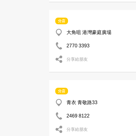
分店
大角咀 港灣豪庭廣場
2770 3393
分享給朋友
分店
青衣 青敬路33
2469 8122
分享給朋友