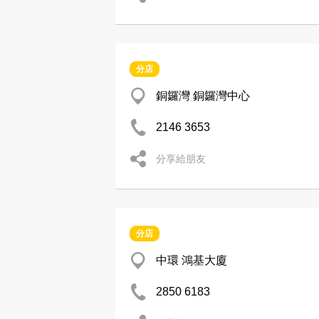
分店
銅鑼灣 銅鑼灣中心
2146 3653
分享給朋友
分店
中環 鴻基大廈
2850 6183