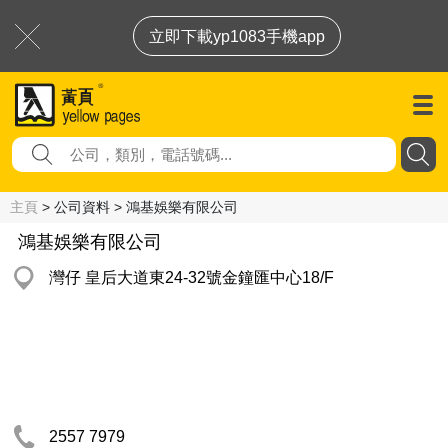
立即下載yp1083手機app
主頁
> 公司資料 > 鴻基娛樂有限公司
鴻基娛樂有限公司
灣仔 皇后大道東24-32號金鐘匯中心18/F
2557 7979