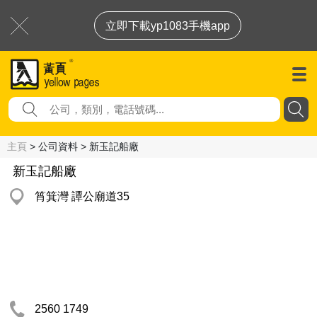
立即下載yp1083手機app
主頁
> 公司資料 > 新玉記船廠
新玉記船廠
筲箕灣 譚公廟道35
2560 1749