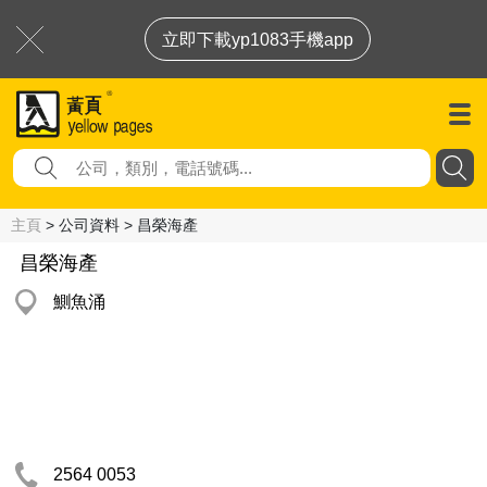
立即下載yp1083手機app
主頁
> 公司資料 > 昌榮海產
昌榮海產
鰂魚涌
2564 0053