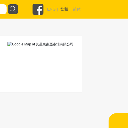
ENG
|
繁體
|
简体