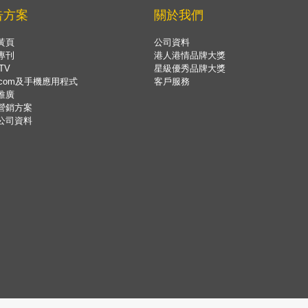
告方案
關於我們
黃頁
公司資料
專刊
港人港情品牌大獎
TV
星級優秀品牌大獎
.com及手機應用程式
客戶服務
推廣
營銷方案
公司資料