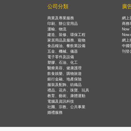
公司分類
廣
商業及專業服務
網上
印刷、辦公室用品
商務
運輸、物流
Now 
建造、裝修、環保工程
Now
家居用品及服務、寵物
網上
食品糧油、餐飲業設備
中國
五金、機械、儀器
刊登
電子零件及設備
塑膠、石油、化工
醫療美容、健康護理
飲食娛樂、購物旅遊
銀行金融、地產保險
服裝及配飾、紡織品
禮品、花卉、珠寶、玩具
教育、藝術、康體運動
電腦及資訊科技
社團、宗教、公共事業
婚禮服務