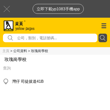
立即下載yp1083手機app
主頁
> 公司資料 > 玫瑰崗學校
玫瑰崗學校
查詢
灣仔 司徒拔道41B