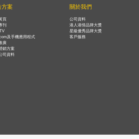
告方案
關於我們
黃頁
公司資料
專刊
港人港情品牌大獎
TV
星級優秀品牌大獎
.com及手機應用程式
客戶服務
推廣
營銷方案
公司資料