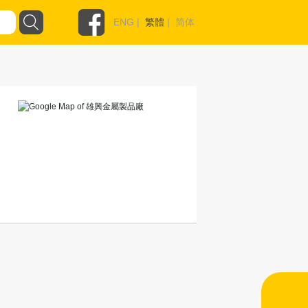
ENG
|
繁體
|
简体