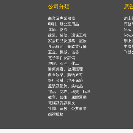
公司分類
廣
商業及專業服務
網上
印刷、辦公室用品
商務
運輸、物流
Now 
建造、裝修、環保工程
Now
家居用品及服務、寵物
網上
食品糧油、餐飲業設備
中國
五金、機械、儀器
刊登
電子零件及設備
塑膠、石油、化工
醫療美容、健康護理
飲食娛樂、購物旅遊
銀行金融、地產保險
服裝及配飾、紡織品
禮品、花卉、珠寶、玩具
教育、藝術、康體運動
電腦及資訊科技
社團、宗教、公共事業
婚禮服務