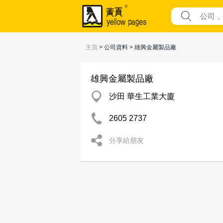
主頁
> 公司資料 > 雄興金屬製品廠
雄興金屬製品廠
沙田 華生工業大廈
2605 2737
分享給朋友