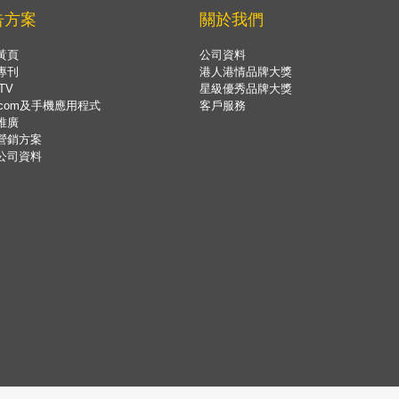
告方案
關於我們
黃頁
公司資料
專刊
港人港情品牌大獎
TV
星級優秀品牌大獎
.com及手機應用程式
客戶服務
推廣
營銷方案
公司資料