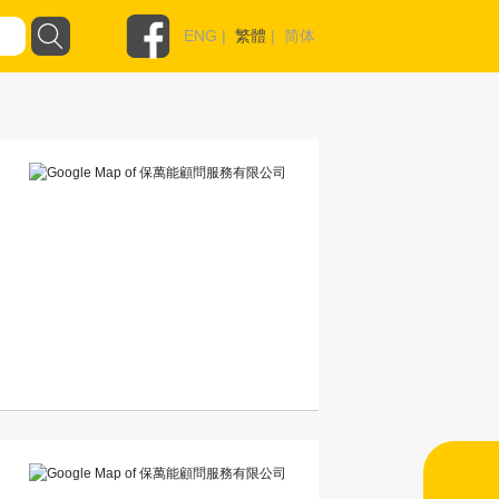
ENG
|
繁體
|
简体