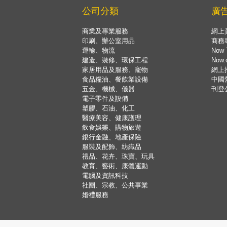
公司分類
廣
商業及專業服務
網上
印刷、辦公室用品
商務
運輸、物流
Now 
建造、裝修、環保工程
Now
家居用品及服務、寵物
網上
食品糧油、餐飲業設備
中國
五金、機械、儀器
刊登
電子零件及設備
塑膠、石油、化工
醫療美容、健康護理
飲食娛樂、購物旅遊
銀行金融、地產保險
服裝及配飾、紡織品
禮品、花卉、珠寶、玩具
教育、藝術、康體運動
電腦及資訊科技
社團、宗教、公共事業
婚禮服務