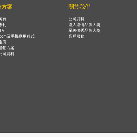
告方案
關於我們
黃頁
公司資料
專刊
港人港情品牌大獎
TV
星級優秀品牌大獎
.com及手機應用程式
客戶服務
推廣
營銷方案
公司資料