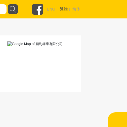
ENG
|
繁體
|
简体