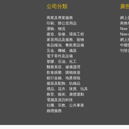
公司分類
廣
商業及專業服務
網上
印刷、辦公室用品
商務
運輸、物流
Now 
建造、裝修、環保工程
Now
家居用品及服務、寵物
網上
食品糧油、餐飲業設備
中國
五金、機械、儀器
刊登
電子零件及設備
塑膠、石油、化工
醫療美容、健康護理
飲食娛樂、購物旅遊
銀行金融、地產保險
服裝及配飾、紡織品
禮品、花卉、珠寶、玩具
教育、藝術、康體運動
電腦及資訊科技
社團、宗教、公共事業
婚禮服務