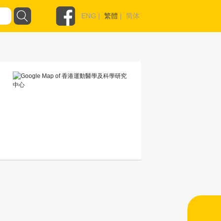
ENG
|
繁體
|
简体