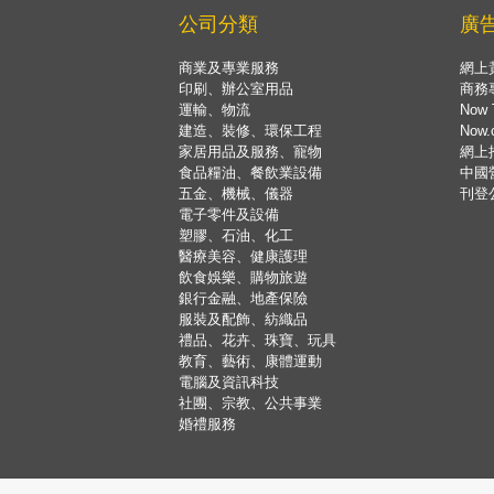
公司分類
廣
商業及專業服務
網上
印刷、辦公室用品
商務
運輸、物流
Now 
建造、裝修、環保工程
Now
家居用品及服務、寵物
網上
食品糧油、餐飲業設備
中國
五金、機械、儀器
刊登
電子零件及設備
塑膠、石油、化工
醫療美容、健康護理
飲食娛樂、購物旅遊
銀行金融、地產保險
服裝及配飾、紡織品
禮品、花卉、珠寶、玩具
教育、藝術、康體運動
電腦及資訊科技
社團、宗教、公共事業
婚禮服務