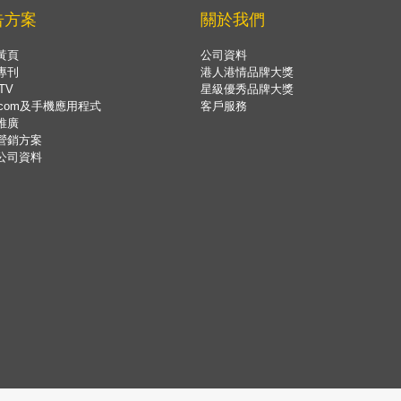
告方案
關於我們
黃頁
公司資料
專刊
港人港情品牌大獎
TV
星級優秀品牌大獎
.com及手機應用程式
客戶服務
推廣
營銷方案
公司資料