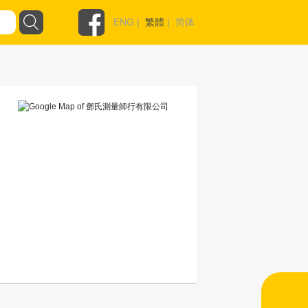
ENG
|
繁體
|
简体