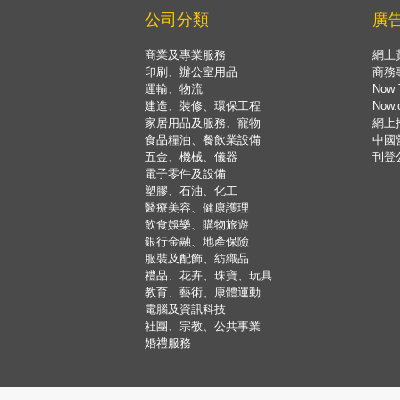
公司分類
廣
商業及專業服務
網上
印刷、辦公室用品
商務
運輸、物流
Now 
建造、裝修、環保工程
Now
家居用品及服務、寵物
網上
食品糧油、餐飲業設備
中國
五金、機械、儀器
刊登
電子零件及設備
塑膠、石油、化工
醫療美容、健康護理
飲食娛樂、購物旅遊
銀行金融、地產保險
服裝及配飾、紡織品
禮品、花卉、珠寶、玩具
教育、藝術、康體運動
電腦及資訊科技
社團、宗教、公共事業
婚禮服務