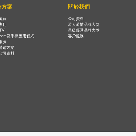
告方案
關於我們
黃頁
公司資料
專刊
港人港情品牌大獎
TV
星級優秀品牌大獎
.com及手機應用程式
客戶服務
推廣
營銷方案
公司資料