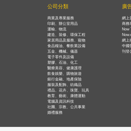
公司分類
廣
商業及專業服務
網上
印刷、辦公室用品
商務
運輸、物流
Now 
建造、裝修、環保工程
Now
家居用品及服務、寵物
網上
食品糧油、餐飲業設備
中國
五金、機械、儀器
刊登
電子零件及設備
塑膠、石油、化工
醫療美容、健康護理
飲食娛樂、購物旅遊
銀行金融、地產保險
服裝及配飾、紡織品
禮品、花卉、珠寶、玩具
教育、藝術、康體運動
電腦及資訊科技
社團、宗教、公共事業
婚禮服務