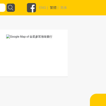
ENG
|
繁體
|
简体