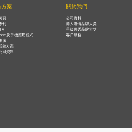
告方案
關於我們
黃頁
公司資料
專刊
港人港情品牌大獎
TV
星級優秀品牌大獎
.com及手機應用程式
客戶服務
推廣
營銷方案
公司資料