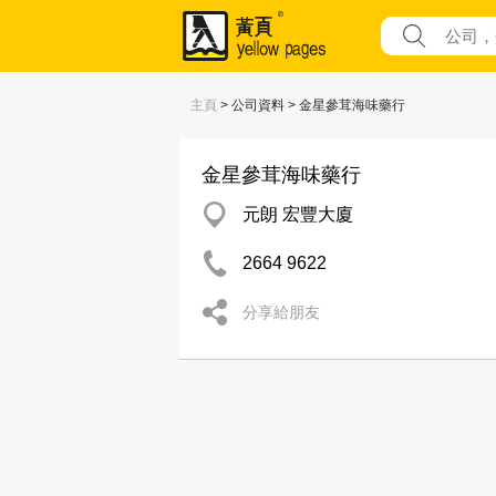
主頁
> 公司資料 > 金星參茸海味藥行
金星參茸海味藥行
元朗 宏豐大廈
2664 9622
分享給朋友