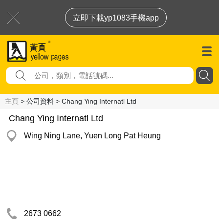
立即下載yp1083手機app
主頁
> 公司資料 > Chang Ying Internatl Ltd
Chang Ying Internatl Ltd
Wing Ning Lane, Yuen Long Pat Heung
2673 0662