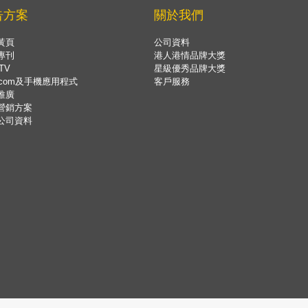
告方案
關於我們
黃頁
公司資料
專刊
港人港情品牌大獎
TV
星級優秀品牌大獎
.com及手機應用程式
客戶服務
推廣
營銷方案
公司資料