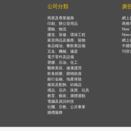
公司分類
廣
商業及專業服務
網上
印刷、辦公室用品
商務
運輸、物流
Now 
建造、裝修、環保工程
Now
家居用品及服務、寵物
網上
食品糧油、餐飲業設備
中國
五金、機械、儀器
刊登
電子零件及設備
塑膠、石油、化工
醫療美容、健康護理
飲食娛樂、購物旅遊
銀行金融、地產保險
服裝及配飾、紡織品
禮品、花卉、珠寶、玩具
教育、藝術、康體運動
電腦及資訊科技
社團、宗教、公共事業
婚禮服務