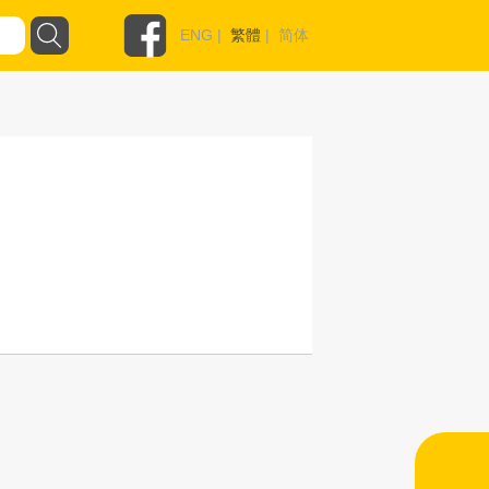
ENG
|
繁體
|
简体