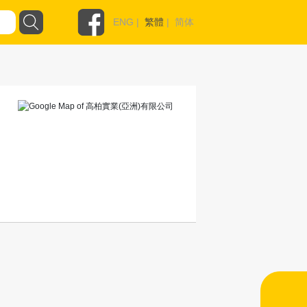
ENG
|
繁體
|
简体