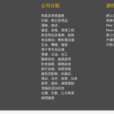
公司分類
廣
商業及專業服務
網上
印刷、辦公室用品
商務
運輸、物流
Now 
建造、裝修、環保工程
Now
家居用品及服務、寵物
網上
食品糧油、餐飲業設備
中國
五金、機械、儀器
刊登
電子零件及設備
塑膠、石油、化工
醫療美容、健康護理
飲食娛樂、購物旅遊
銀行金融、地產保險
服裝及配飾、紡織品
禮品、花卉、珠寶、玩具
教育、藝術、康體運動
電腦及資訊科技
社團、宗教、公共事業
婚禮服務