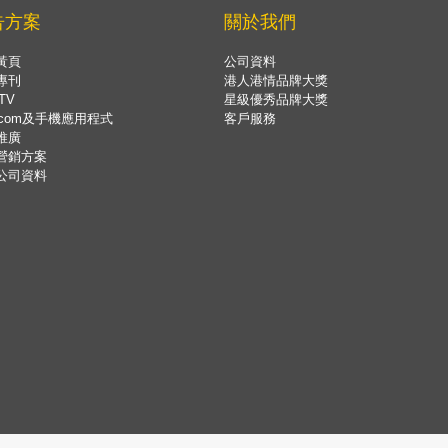
告方案
關於我們
黃頁
公司資料
專刊
港人港情品牌大獎
TV
星級優秀品牌大獎
.com及手機應用程式
客戶服務
推廣
營銷方案
公司資料