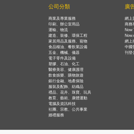
公司分類
廣
商業及專業服務
網上
印刷、辦公室用品
商務
運輸、物流
Now 
建造、裝修、環保工程
Now
家居用品及服務、寵物
網上
食品糧油、餐飲業設備
中國
五金、機械、儀器
刊登
電子零件及設備
塑膠、石油、化工
醫療美容、健康護理
飲食娛樂、購物旅遊
銀行金融、地產保險
服裝及配飾、紡織品
禮品、花卉、珠寶、玩具
教育、藝術、康體運動
電腦及資訊科技
社團、宗教、公共事業
婚禮服務