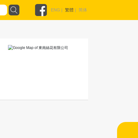
ENG
|
繁體
|
简体