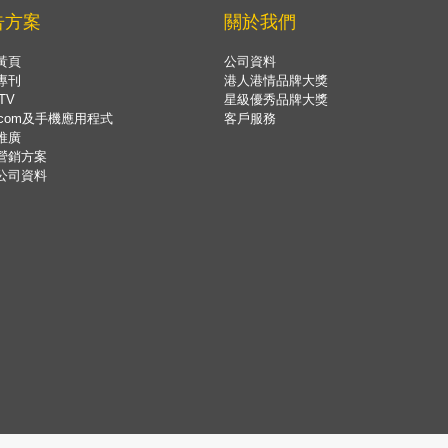
告方案
關於我們
黃頁
公司資料
專刊
港人港情品牌大獎
TV
星級優秀品牌大獎
.com及手機應用程式
客戶服務
推廣
營銷方案
公司資料