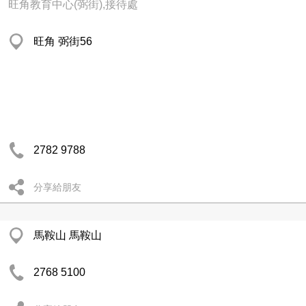
旺角教育中心(弼街),接待處
旺角 弼街56
2782 9788
分享給朋友
馬鞍山 馬鞍山
2768 5100