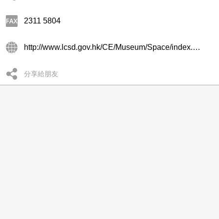
2311 5804
http://www.lcsd.gov.hk/CE/Museum/Space/index.htm
分享給朋友