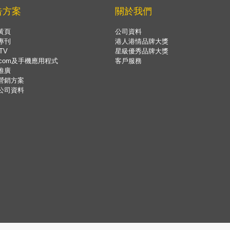
告方案
關於我們
黃頁
公司資料
專刊
港人港情品牌大獎
TV
星級優秀品牌大獎
.com及手機應用程式
客戶服務
推廣
營銷方案
公司資料