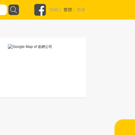
ENG
|
繁體
|
简体