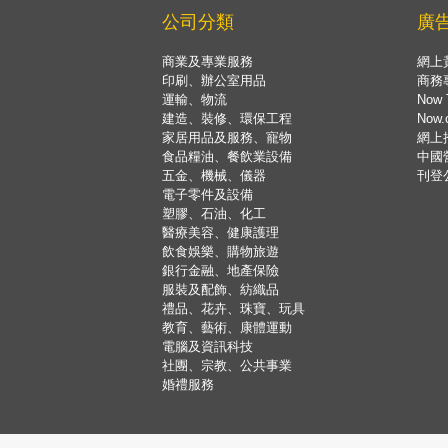
公司分類
廣
商業及專業服務
網上
印刷、辦公室用品
商務
運輸、物流
Now 
建造、裝修、環保工程
Now
家居用品及服務、寵物
網上
食品糧油、餐飲業設備
中國
五金、機械、儀器
刊登
電子零件及設備
塑膠、石油、化工
醫療美容、健康護理
飲食娛樂、購物旅遊
銀行金融、地產保險
服裝及配飾、紡織品
禮品、花卉、珠寶、玩具
教育、藝術、康體運動
電腦及資訊科技
社團、宗教、公共事業
婚禮服務